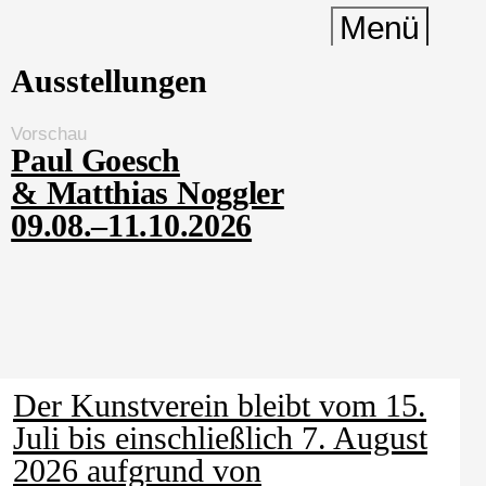
Menü
Ausstellungen
Aktuell
Vorschau
Rückblick
Paul Goesch
Institution
& Matthias Noggler
Kontakt
09.08.–11.10.2026
Shop
Mitgliedschaft
English
Deutsch
Leichte Sprache
DGS
Kontrast
Der Kunstverein bleibt vom 15.
Juli bis einschließlich 7. August
2026 aufgrund von