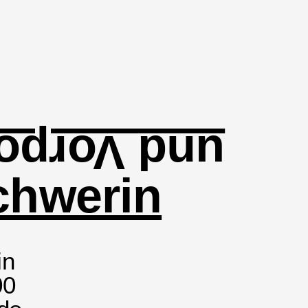
orpommern
chwerin
in
00