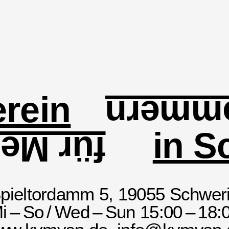
rein
und V
in S
enburg
pieltordamm 5, 19055 Schwer
i – So / Wed – Sun 15:00 – 18: