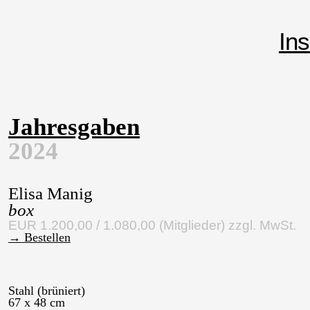
Ins
Jahresgaben
2024
Elisa Manig
box
EUR 1.200,00 / 1.080,00 (Mitglieder) zzgl. MwSt.
→ Bestellen
Stahl (brüniert)
67 x 48 cm