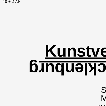
10 + 2 AP
Kunstve
für Meckl
S
M